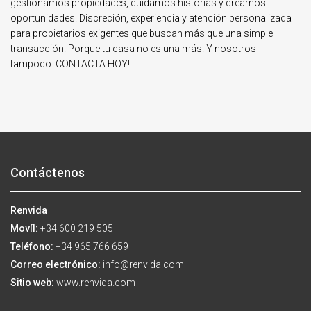
gestionamos propiedades, cuidamos historias y creamos
oportunidades. Discreción, experiencia y atención personalizada
para propietarios exigentes que buscan más que una simple
transacción. Porque tu casa no es una más. Y nosotros
tampoco. CONTACTA HOY!!
Contáctenos
Renvida
Movíl:
+34 600 219 505
Teléfono:
+34 965 766 659
Correo electrónico:
info@renvida.com
Sitio web:
www.renvida.com