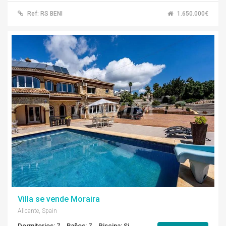
Ref: RS BENI
1.650.000€
Villa se vende Moraira
Alicante, Spain
Dormitorios: 7
Baños: 7
Piscina: Si