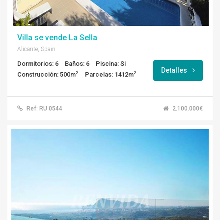
Villa se vende La Sella
Alicante, Spain
Dormitorios: 6
Baños: 6
Piscina: Si
Detalles
2
2
Construcción: 500m
Parcelas: 1412m
Ref: RU 0544
2.100.000€