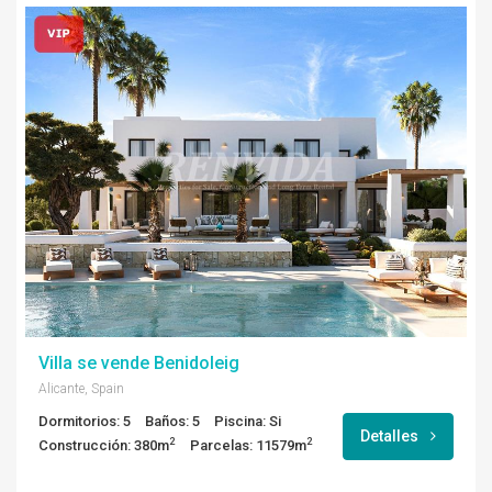
Villa se vende Benidoleig
Alicante, Spain
Dormitorios: 5
Baños: 5
Piscina: Si
Detalles
2
2
Construcción: 380m
Parcelas: 11579m