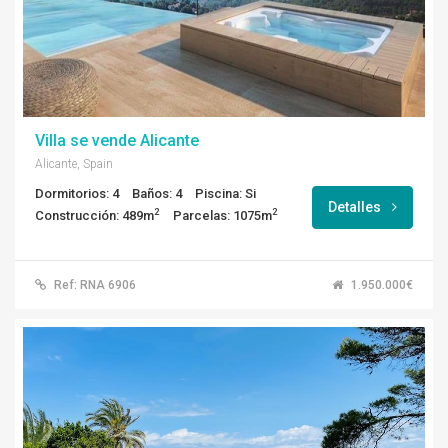
Villa se vende Alicante
Alicante, Spain
Dormitorios: 4
Baños: 4
Piscina: Si
Detalles
2
2
Construcción: 489m
Parcelas: 1075m
Ref: RNA 6906
1.950.000€