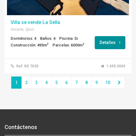
Villa se vende La Sella
Alicante, Spain
Dormitorios: 4
Baños: 4
Piscina: Si
Detalles
2
2
Construcción: 493m
Parcelas: 6000m
Ref: RS 7035
1.495.000€
1
2
3
4
5
6
7
8
9
10
Contáctenos