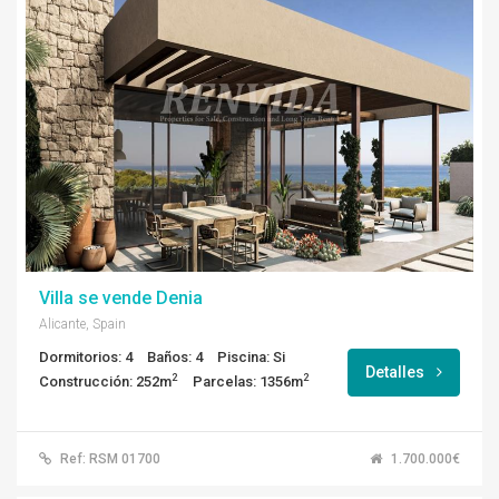
Villa se vende Denia
Alicante, Spain
Dormitorios: 4
Baños: 4
Piscina: Si
Detalles
2
2
Construcción: 252m
Parcelas: 1356m
Ref: RSM 01700
1.700.000€