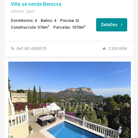
Villa se vende Benissa
Alicante, Spain
Dormitorios: 4
Baños: 4
Piscina: Si
Detalles
2
2
Construcción: 576m
Parcelas: 1070m
Ref: RO A000575
2.250.000€