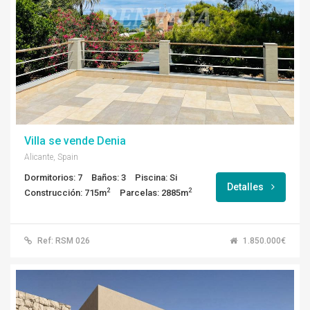
Villa se vende Denia
Alicante, Spain
Dormitorios: 7
Baños: 3
Piscina: Si
Detalles
2
2
Construcción: 715m
Parcelas: 2885m
Ref: RSM 026
1.850.000€