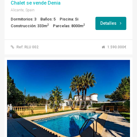
Chalet se vende Denia
Alicante, Spain
Dormitorios: 3
Baños: 5
Piscina: Si
Detalles
2
2
Construcción: 333m
Parcelas: 8000m
Ref: RLU 002
1.590.000€